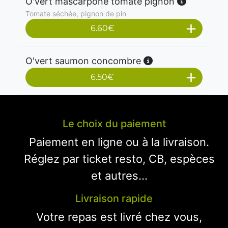
O'vert mascarpone tomate pignon
Tomate séchée, pignon de pin
6.60
€
O'vert saumon concombre
6.50
€
Le choix du paiement
Paiement en ligne ou à la livraison.
Réglez par ticket resto, CB, espèces
et autres...
Livraison rapide
Votre repas est livré chez vous,