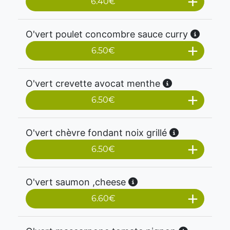
6.40
€
O'vert poulet concombre sauce curry
6.50
€
O'vert crevette avocat menthe
6.50
€
O'vert chèvre fondant noix grillé
6.50
€
O'vert saumon ,cheese
6.60
€