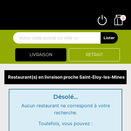
0
LIVRAISON
RETRAIT
Restaurant(s) en livraison proche Saint-Eloy-les-Mines
Désolé...
Aucun restaurant ne correspond à votre
recherche.
Toutefois, vous pouvez :