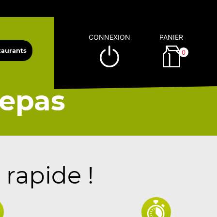
CONNEXION
PANIER
0
epas
 rapide !