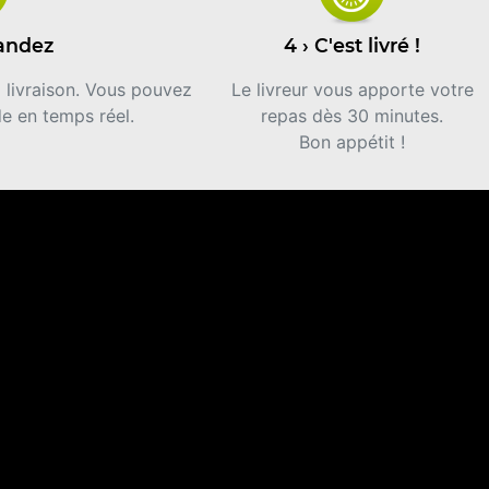
andez
4 › C'est livré !
a livraison. Vous pouvez
Le livreur vous apporte votre
e en temps réel.
repas dès 30 minutes.
Bon appétit !