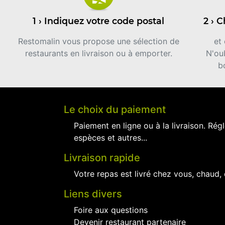
1 › Indiquez votre code postal
2 › 
Restomalin vous propose une sélection de
et
restaurants en livraison ou à emporter.
N'oub
b
Le choix du paiement
Paiement en ligne ou à la livraison. Régl
espèces et autres...
Livraison rapide
Votre repas est livré chez vous, chaud,
Liens divers
Foire aux questions
Devenir restaurant partenaire