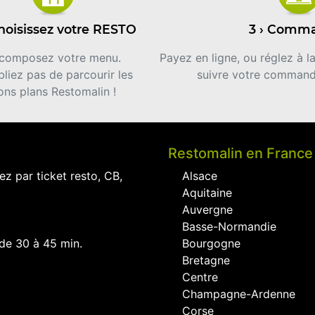
Choisissez votre RESTO
3 › Comm
 composez votre menu.
Payez en ligne, ou réglez à l
liez pas de parcourir les
suivre votre command
ons plans Restomalin !
Restomalin en France
ez par ticket resto, CB,
Alsace
Aquitaine
Auvergne
Basse-Normandie
 de 30 à 45 min.
Bourgogne
Bretagne
Centre
Champagne-Ardenne
Corse