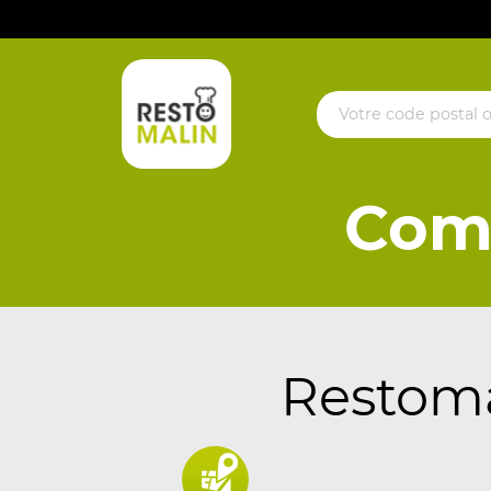
Com
Restomal