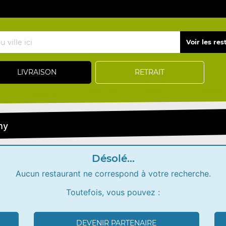
LIVRAISON
RETRAIT
hy
Désolé...
Aucun restaurant ne correspond à votre recherche.
Toutefois, vous pouvez :
DEVENIR PARTENAIRE