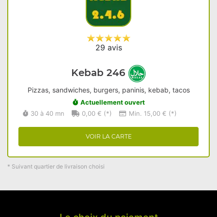
29 avis
Kebab 246
Pizzas, sandwiches, burgers, paninis, kebab, tacos
Actuellement ouvert
30 à 40 mn
0,00 € (*)
Min. 15,00 € (*)
VOIR LA CARTE
* Suivant quartier de livraison choisi