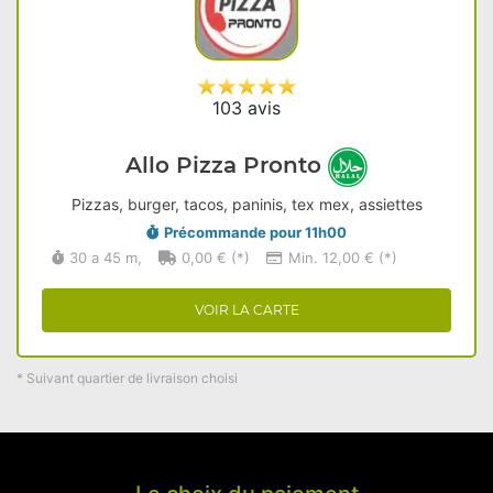
103 avis
Allo Pizza Pronto
Pizzas, burger, tacos, paninis, tex mex, assiettes
Précommande pour 11h00
30 a 45 m,
0,00 € (*)
Min. 12,00 € (*)
VOIR LA CARTE
* Suivant quartier de livraison choisi