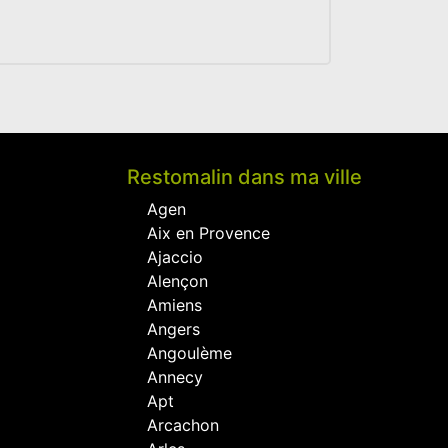
Restomalin dans ma ville
Agen
Aix en Provence
Ajaccio
Alençon
Amiens
Angers
Angoulème
Annecy
Apt
Arcachon