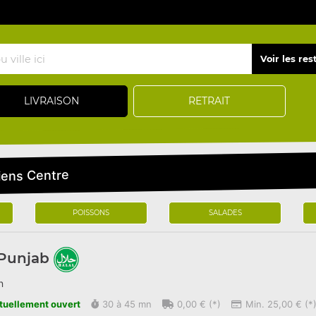
LIVRAISON
RETRAIT
iens Centre
POISSONS
SALADES
 Punjab
n
tuellement ouvert
30 à 45 mn
0,00 € (*)
Min. 25,00 € (*