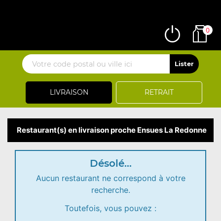
0
LIVRAISON
RETRAIT
Restaurant(s) en livraison proche Ensues La Redonne
Désolé...
Aucun restaurant ne correspond à votre
recherche.
Toutefois, vous pouvez :