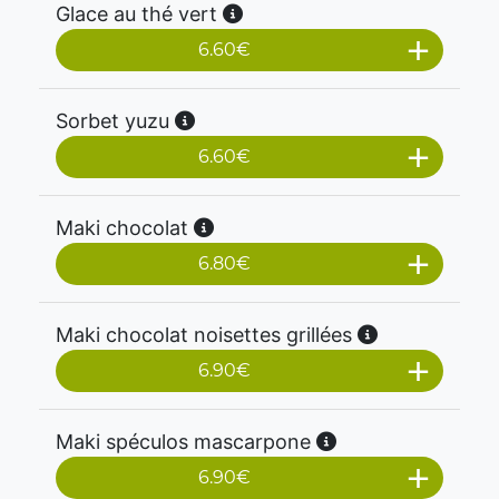
Glace au thé vert
6.60
€
Sorbet yuzu
6.60
€
Maki chocolat
6.80
€
Maki chocolat noisettes grillées
6.90
€
Maki spéculos mascarpone
6.90
€