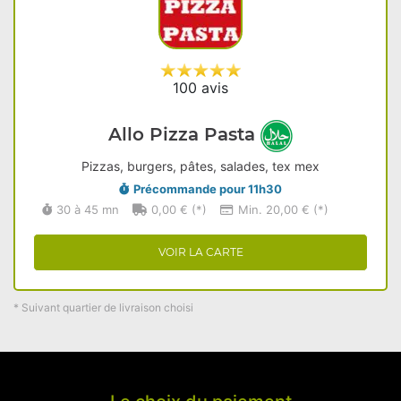
100 avis
Allo Pizza Pasta
Pizzas, burgers, pâtes, salades, tex mex
Précommande pour 11h30
30 à 45 mn
0,00 € (*)
Min. 20,00 € (*)
VOIR LA CARTE
* Suivant quartier de livraison choisi