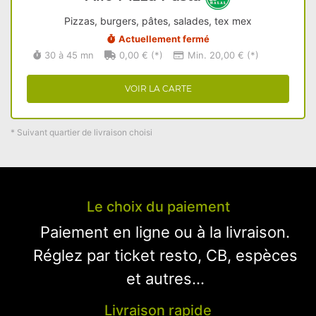
Pizzas, burgers, pâtes, salades, tex mex
Actuellement fermé
30 à 45 mn
0,00 € (*)
Min. 20,00 € (*)
VOIR LA CARTE
* Suivant quartier de livraison choisi
Le choix du paiement
Paiement en ligne ou à la livraison.
Réglez par ticket resto, CB, espèces
et autres...
Livraison rapide