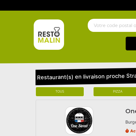
Restaurant(s) en livraison proche St
TOUS
PIZZA
One
Burge
Ac