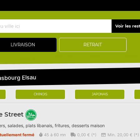
LIVRAISON
RETRAIT
rasbourg Elsau
CHINOIS
JAPONAIS
 Street
rs, salades, plats libanais, fritures, desserts maison
tuellement fermé
45 à 60 mn
0,00 € (*)
Min. 20,00 € (*)