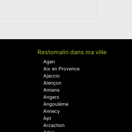
Restomalin dans ma ville
Agen
Aix en Provence
Ajaccio
Alençon
Amiens
Angers
Angoulème
Annecy
Apt
Arcachon