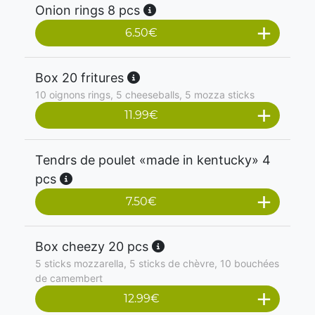
Onion rings 8 pcs
6.50
€
Box 20 fritures
10 oignons rings, 5 cheeseballs, 5 mozza sticks
11.99
€
Tendrs de poulet «made in kentucky» 4
pcs
7.50
€
Box cheezy 20 pcs
5 sticks mozzarella, 5 sticks de chèvre, 10 bouchées
de camembert
12.99
€