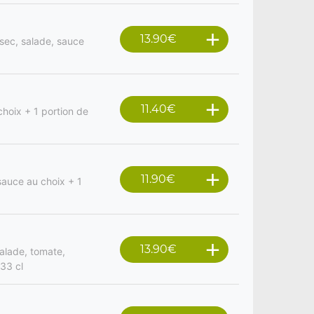
13.90
€
n sec, salade, sauce
11.40
€
hoix + 1 portion de
11.90
€
sauce au choix + 1
13.90
€
salade, tomate,
 33 cl