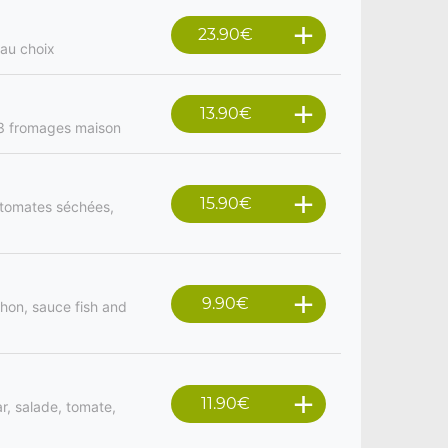
23.90
€
 au choix
13.90
€
 3 fromages maison
15.90
€
 tomates séchées,
9.90
€
chon, sauce fish and
11.90
€
r, salade, tomate,