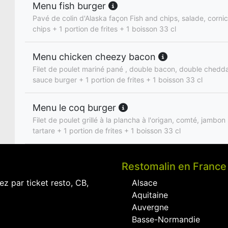
Menu fish burger
Pavé de colin d'Alaska façon Fish and chips, salade, corni
chips + 1 portion de frites + 1 boisson 33 cl
Menu chicken cheezy bacon
Filet de poulet mariné pané , double bacon, double chedda
sauce burger + 1 portion de frites + 1 boisson 33 cl
Menu le coq burger
Filet de poulet grillé à la plancha à l'origan, comté, jambo
tartare + 1 portion de frites + 1 boisson 33 cl
Restomalin en France
ez par ticket resto, CB,
Alsace
Aquitaine
Auvergne
Basse-Normandie