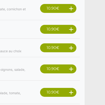
10.90
€
ate, cornichon et
10.90
€
10.90
€
sauce au choix
10.90
€
oignons, salade,
10.90
€
alade, tomate,