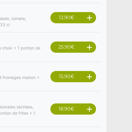
12.90
€
alade, tomate,
 33 cl
25.90
€
 choix + 1 portion de
15.90
€
 3 fromages maison +
 tomates séchées,
18.90
€
ortion de frites + 1