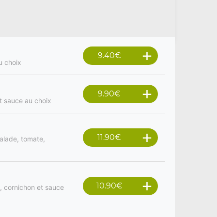
9.40
€
u choix
9.90
€
t sauce au choix
11.90
€
salade, tomate,
10.90
€
, cornichon et sauce