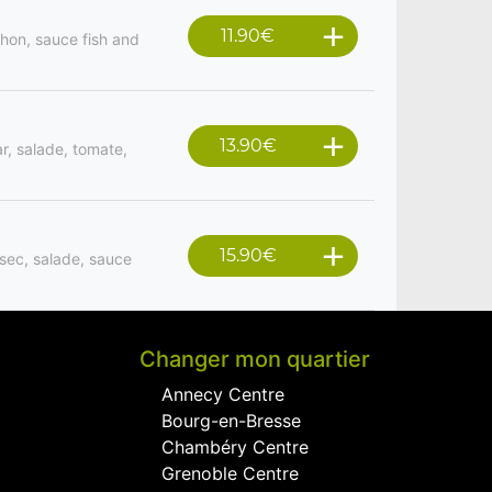
11.90
€
chon, sauce fish and
13.90
€
r, salade, tomate,
15.90
€
n sec, salade, sauce
Changer mon quartier
Annecy Centre
Bourg-en-Bresse
Chambéry Centre
Grenoble Centre