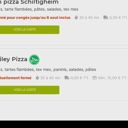
 pizza Schiltigheim
s, tarte flambées, pâtes, salades, tex mex
rmé pour congés jusqu'au 8 aout inclus
30 à 45 mn
0,00 € (*)
VOIR LA CARTE
ley Pizza
s, tartes flambées, tex mex, paninis, salades, pâtes
tuellement fermé
30 à 45 mn
0,00 € (*)
Min. 15,00 € (*)
VOIR LA CARTE