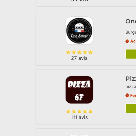
One
Burge
Ac
27 avis
Piz
pizza
Fe
111 avis