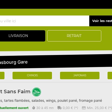
LIVRAISON
RETRAIT
rasbourg Gare
CHINOIS
JAPONAIS
t Sans Faim
s, tartes flambées, salades, wings, poulet pané, fromage pané
tuellement ouvert
30 à 45 mn
0,00 € (*)
Min. 25,00 € (*