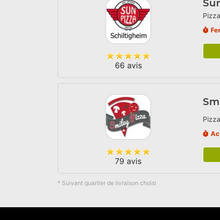
Sun
Pizza
Fe
66 avis
Smi
Pizza
Ac
79 avis
* Suivant quartier de livraison choisi