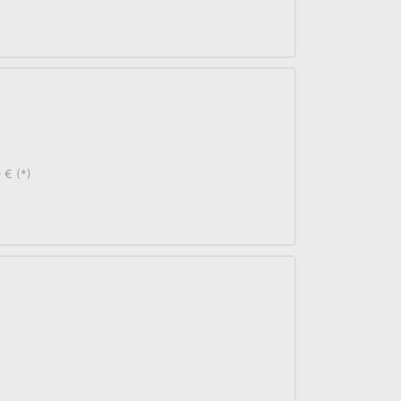
 € (*)
)