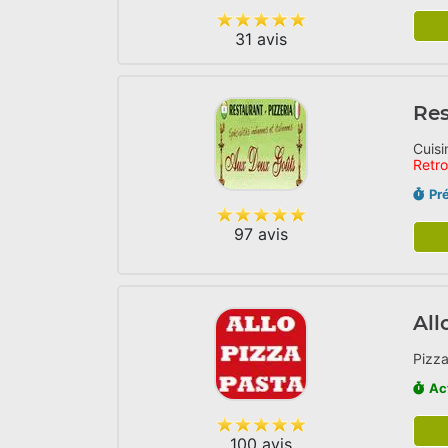
31 avis
Res
Cuisi
Retr
Pr
97 avis
All
Pizza
Ac
100 avis