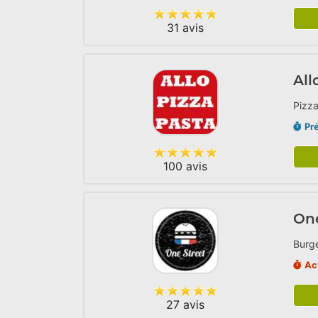
31 avis
All
Pizza
Pr
100 avis
One
Burge
Ac
27 avis