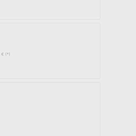
 € (*)