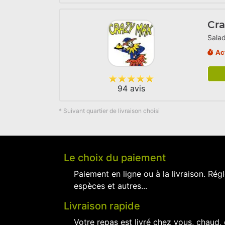
Cr
Salad
Ac
94 avis
* Suivant quartier de livraison choisi
Le choix du paiement
Paiement en ligne ou à la livraison. Régl
espèces et autres...
Livraison rapide
Votre repas est livré chez vous, chaud,