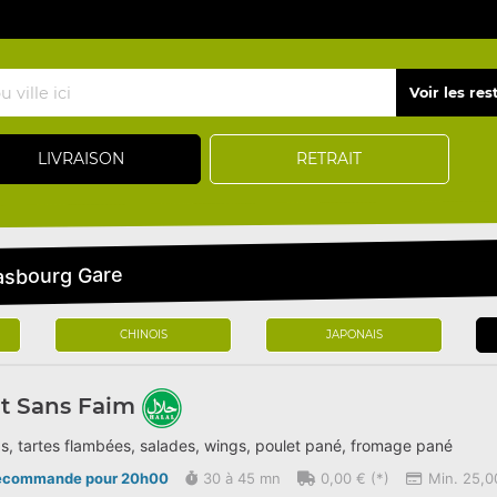
LIVRAISON
RETRAIT
rasbourg Gare
CHINOIS
JAPONAIS
t Sans Faim
s, tartes flambées, salades, wings, poulet pané, fromage pané
écommande pour 20h00
30 à 45 mn
0,00 € (*)
Min. 25,0