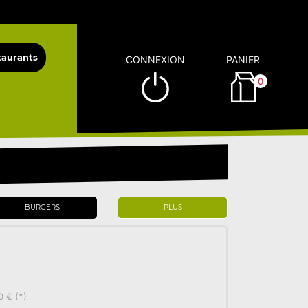
CONNEXION
PANIER
0
BURGERS
PLUS
0 € (*)