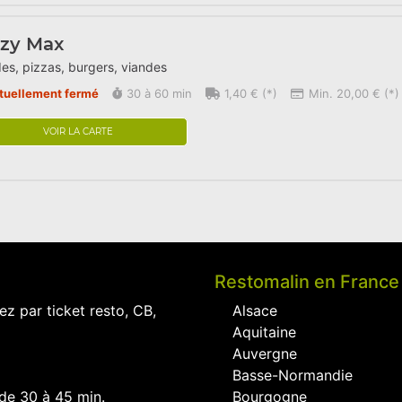
azy Max
es, pizzas, burgers, viandes
tuellement fermé
30 à 60 min
1,40 € (*)
Min. 20,00 € (*)
VOIR LA CARTE
Restomalin en France
ez par ticket resto, CB,
Alsace
Aquitaine
Auvergne
Basse-Normandie
 de 30 à 45 min.
Bourgogne