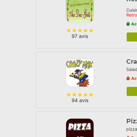
Cuisi
Retr
Ac
97 avis
Cr
Salad
Ac
94 avis
Piz
pizza