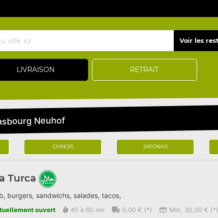
LIVRAISON
RETRAIT
rasbourg Neuhof
CHINOIS
JAPONAIS
a Turca
, burgers, sandwichs, salades, tacos,
tuellement ouvert
45 à 60 mn
0,00 € (*)
Min. 30,00 € (*