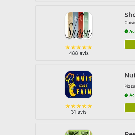
Sh
Cuisi
Ac
488 avis
Nui
Pizza
Ac
31 avis
Res