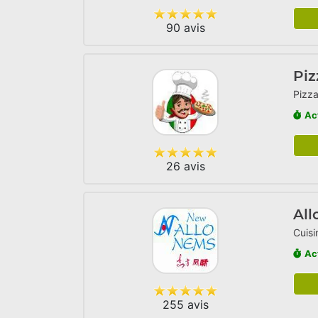
90 avis
Piz
Pizza
Ac
26 avis
All
Cuisi
Ac
255 avis