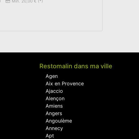
)
Min. 20,00 € (*)
Restomalin dans ma ville
Agen
Aix en Provence
Ajaccio
Alençon
Amiens
Angers
Angoulème
Annecy
Apt