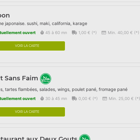
oon
ne japonaise. sushi, maki, california, karage
tuellement ouvert
45 à 60 mn
1,00 € (*)
Min. 40,00 € (*)
VOIR LA CARTE
t Sans Faim
s, tartes flambées, salades, wings, poulet pané, fromage pané
tuellement ouvert
30 à 45 mn
0,00 € (*)
Min. 25,00 € (*
VOIR LA CARTE
taurant aux Deux Gouts