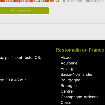
rmé pour congés jusqu'au 31 aout inclus
30 à 45 mn
0,00 € (*
VOIR LA CARTE
Restomalin en France
ez par ticket resto, CB,
Alsace
Aquitaine
Auvergne
Basse-Normandie
 de 30 à 45 min.
Bourgogne
Bretagne
Centre
Champagne-Ardenne
Corse