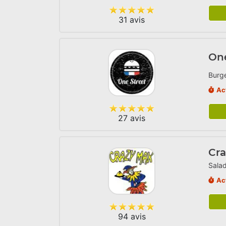
31 avis
One
Burge
Ac
27 avis
Cr
Salad
Ac
94 avis