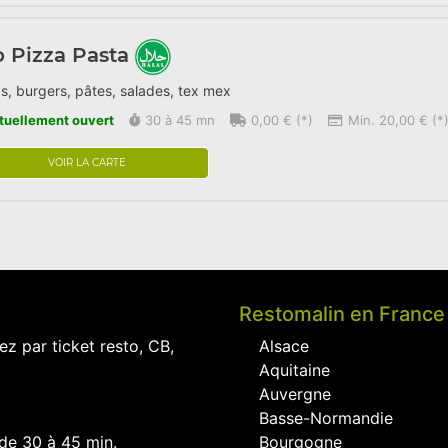
o Pizza Pasta
s, burgers, pâtes, salades, tex mex
tuellement ouvert
30 à 45 mn
0,00 € (*)
Min. 20,00 € (*
VOIR LA CARTE
Restomalin en France
ez par ticket resto, CB,
Alsace
Aquitaine
Auvergne
Basse-Normandie
 de 30 à 45 min.
Bourgogne