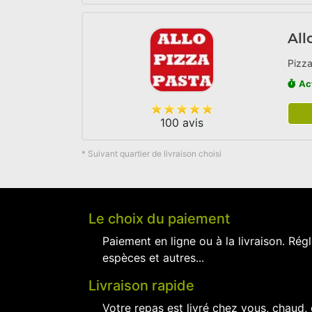
All
Pizza
Ac
100 avis
* Suivant quartier de livraison choisi
Le choix du paiement
Paiement en ligne ou à la livraison. Régl
espèces et autres...
Livraison rapide
Votre repas est livré chez vous, chaud,