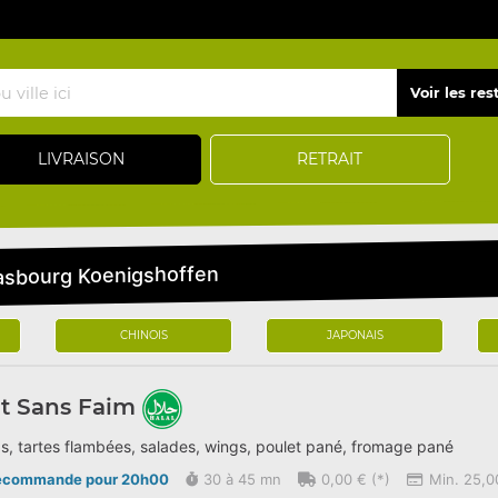
LIVRAISON
RETRAIT
rasbourg Koenigshoffen
CHINOIS
JAPONAIS
t Sans Faim
s, tartes flambées, salades, wings, poulet pané, fromage pané
écommande pour 20h00
30 à 45 mn
0,00 € (*)
Min. 25,0