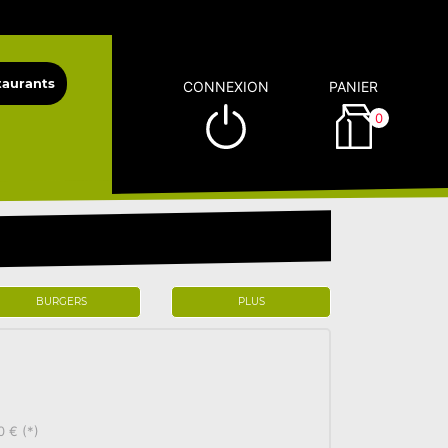
CONNEXION
PANIER
0
BURGERS
PLUS
0 € (*)