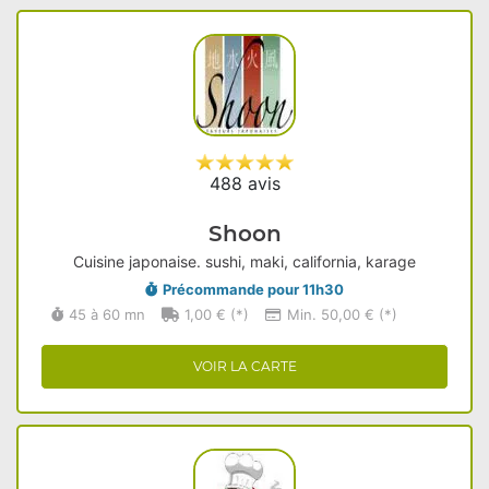
488 avis
Shoon
Cuisine japonaise. sushi, maki, california, karage
Précommande pour 11h30
45 à 60 mn
1,00 € (*)
Min. 50,00 € (*)
VOIR LA CARTE