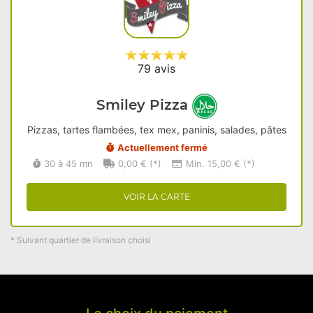
79 avis
Smiley Pizza
Pizzas, tartes flambées, tex mex, paninis, salades, pâtes
Actuellement fermé
30 à 45 mn
0,00 € (*)
Min. 15,00 € (*)
VOIR LA CARTE
* Suivant quartier de livraison choisi