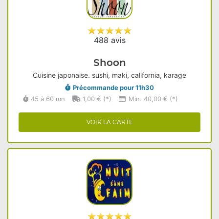
488 avis
Shoon
Cuisine japonaise. sushi, maki, california, karage
Précommande pour 11h30
45 à 60 mn
1,00 € (*)
Min. 40,00 € (*)
VOIR LA CARTE