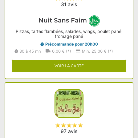
31 avis
Nuit Sans Faim
Pizzas, tartes flambées, salades, wings, poulet pané,
fromage pané
Précommande pour 20h00
30 à 45 mn
0,00 € (*)
Min. 25,00 € (*)
VOIR LA CARTE
97 avis