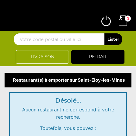
0
LIVRAISON
RETRAIT
Restaurant(s) à emporter sur Saint-Eloy-les-Mines
Désolé...
Aucun restaurant ne correspond à votre
recherche.
Toutefois, vous pouvez :