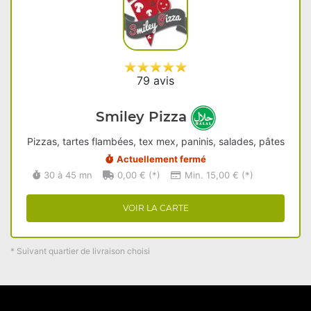
79 avis
Smiley Pizza
Pizzas, tartes flambées, tex mex, paninis, salades, pâtes
Actuellement fermé
30 à 45 mn
0,00 € (*)
Min. 15,00 € (*)
VOIR LA CARTE
* Suivant quartier de livraison choisi