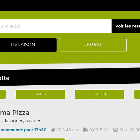
LIVRAISON
RETRAIT
ette
PÂTES
ITALIEN
rma Pizza
s, lasagnes, salades
écommande pour 17h30
30 à 45 mn
0,00 € (*)
Min. 20,00