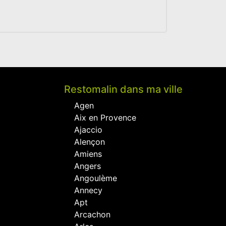
Restomalin dans ma ville
Agen
Aix en Provence
Ajaccio
Alençon
Amiens
Angers
Angoulème
Annecy
Apt
Arcachon