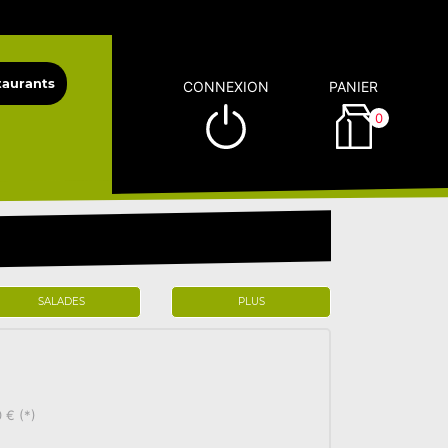
CONNEXION
PANIER
0
SALADES
PLUS
 € (*)