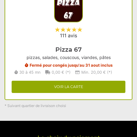
111 avis
Pizza 67
pizzas, salades, couscous, viandes, pâtes
Fermé pour congés jusqu'au 31 aout inclus
30 à 45 mn
0,00 € (*)
Min. 20,00 € (*)
VOIR LA CARTE
* Suivant quartier de livraison choisi