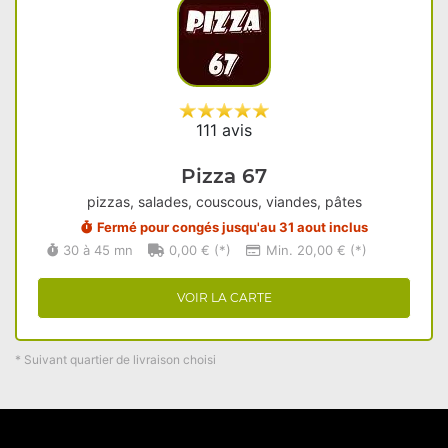
111 avis
Pizza 67
pizzas, salades, couscous, viandes, pâtes
Fermé pour congés jusqu'au 31 aout inclus
30 à 45 mn
0,00 € (*)
Min. 20,00 € (*)
VOIR LA CARTE
* Suivant quartier de livraison choisi