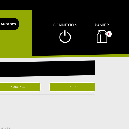
CONNEXION
PANIER
0
BURGERS
PLUS
 € (*)