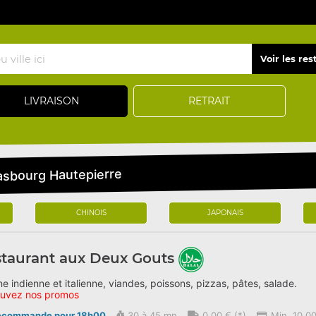
LIVRAISON
RETRAIT
rasbourg Hautepierre
CHINOIS
JAPONAIS
taurant aux Deux Gouts
ne indienne et italienne, viandes, poissons, pizzas, pâtes, salade.
ouvez nos promos
écommande pour 18h00
30 à 45 mn
0,00 € (*)
Min. 10,00