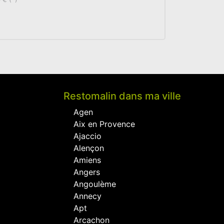
Restomalin dans ma ville
Agen
Aix en Provence
Ajaccio
Alençon
Amiens
Angers
Angoulème
Annecy
Apt
Arcachon