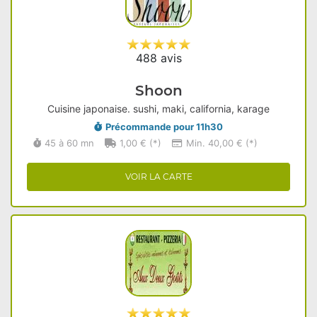
488 avis
Shoon
Cuisine japonaise. sushi, maki, california, karage
Précommande pour 11h30
45 à 60 mn
1,00 € (*)
Min. 40,00 € (*)
VOIR LA CARTE