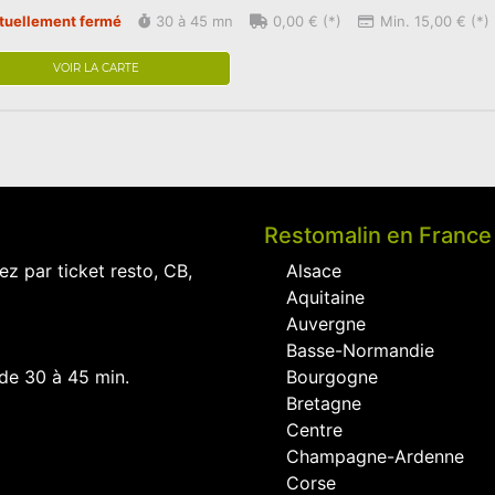
tuellement fermé
30 à 45 mn
0,00 € (*)
Min. 15,00 € (*)
VOIR LA CARTE
Restomalin en France
ez par ticket resto, CB,
Alsace
Aquitaine
Auvergne
Basse-Normandie
 de 30 à 45 min.
Bourgogne
Bretagne
Centre
Champagne-Ardenne
Corse