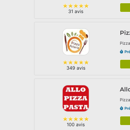
31 avis
Piz
Pizza
Pr
349 avis
All
Pizza
Pr
100 avis