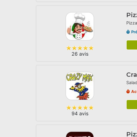
Piz
Pizza
Pr
26 avis
Cr
Salad
Ac
94 avis
Piz