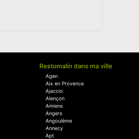
Restomalin dans ma ville
Agen
Aix en Provence
Ajaccio
Alençon
Amiens
Angers
Angoulème
Annecy
Apt