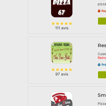
pizza
Fe
111 avis
Res
Cuisi
Retr
Pr
97 avis
Smi
Pizza