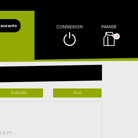
CONNEXION
PANIER
0
BURGERS
PLUS
0 € (*)