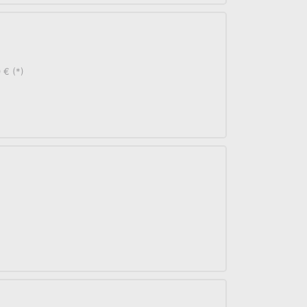
 € (*)