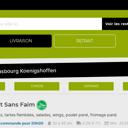
LIVRAISON
RETRAIT
rasbourg Koenigshoffen
CHINOIS
JAPONAIS
t Sans Faim
s, tartes flambées, salades, wings, poulet pané, fromage pané
écommande pour 20h00
30 à 45 mn
0,00 € (*)
Min. 25,0