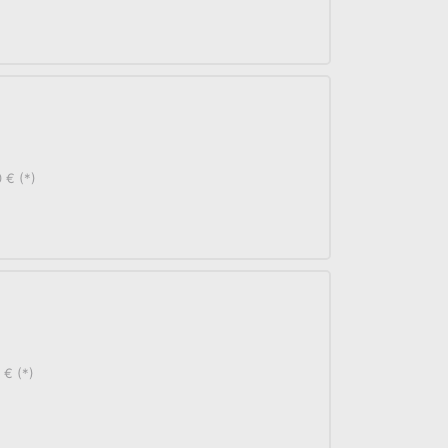
 € (*)
 € (*)