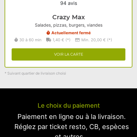
94 avis
Crazy Max
Salades, pizzas, burgers, viandes
Actuellement fermé
30 à 60 min
1,40 € (*)
Min. 20,00 € (*)
VOIR LA CARTE
* Suivant quartier de livraison choisi
Le choix du paiement
Paiement en ligne ou à la livraison.
Réglez par ticket resto, CB, espèces
et autres...