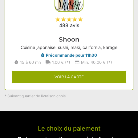
488 avis
Shoon
Cuisine japonaise. sushi, maki, california, karage
Précommande pour 11h30
45 à 60 mn
1,00 € (*)
Min. 40,00 € (*)
VOIR LA CARTE
* Suivant quartier de livraison choisi
Le choix du paiement