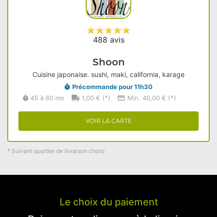
488 avis
Shoon
Cuisine japonaise. sushi, maki, california, karage
Précommande pour 11h30
45 à 60 mn
1,00 € (*)
Min. 40,00 € (*)
VOIR LA CARTE
* Suivant quartier de livraison choisi
Le choix du paiement