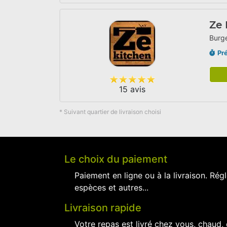
Ze 
Burge
Pr
15 avis
* Suivant quartier de livraison choisi
Le choix du paiement
Paiement en ligne ou à la livraison. Régl
espèces et autres...
Livraison rapide
Votre repas est livré chez vous, chaud,