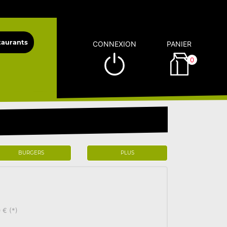
CONNEXION
PANIER
0
BURGERS
PLUS
 € (*)