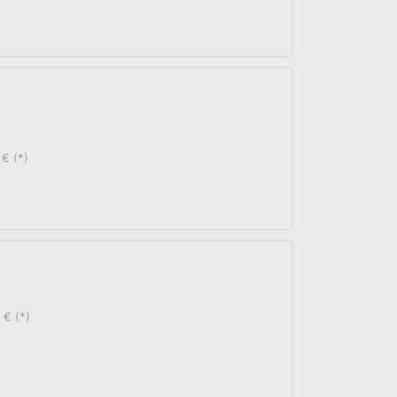
 € (*)
 € (*)