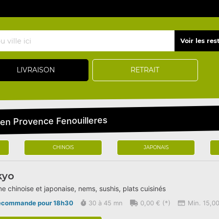
LIVRAISON
RETRAIT
 en Provence Fenouilleres
CHINOIS
JAPONAIS
kyo
ne chinoise et japonaise, nems, sushis, plats cuisinés
écommande pour 18h30
30 à 45 mn
0,00 € (*)
Min. 15,00