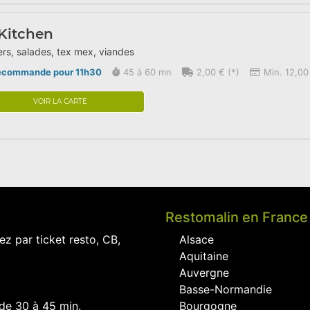
Kitchen
rs, salades, tex mex, viandes
écommande pour 11h30
45 à 60 mn
2,00 € (*)
Min. 12,00
VOIR LA CARTE
Restomalin en France
ez par ticket resto, CB,
Alsace
Aquitaine
Auvergne
Basse-Normandie
 de 30 à 45 min.
Bourgogne