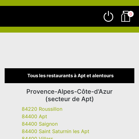
0
Tous les restaurants à Apt et alentours
Provence-Alpes-Côte-d'Azur
(secteur de Apt)
84220 Roussillon
84400 Apt
84400 Saignon
84400 Saint Saturnin les Apt
84400 Villars