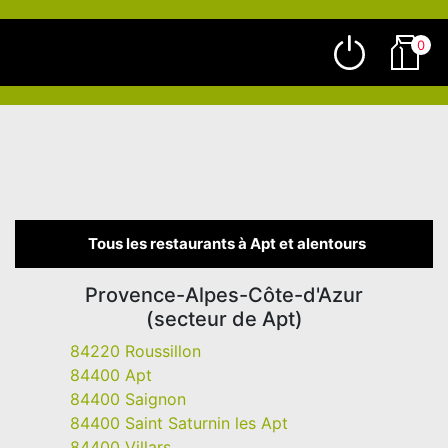
0
Tous les restaurants à Apt et alentours
Provence-Alpes-Côte-d'Azur
(secteur de Apt)
84220 Roussillon
84400 Apt
84400 Saignon
84400 Saint Saturnin les Apt
84400 Villars