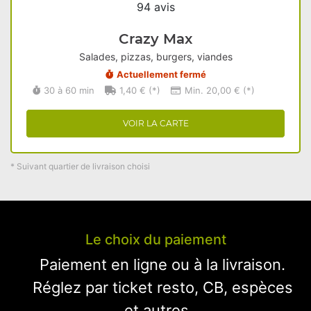
94 avis
Crazy Max
Salades, pizzas, burgers, viandes
Actuellement fermé
30 à 60 min
1,40 € (*)
Min. 20,00 € (*)
VOIR LA CARTE
* Suivant quartier de livraison choisi
Le choix du paiement
Paiement en ligne ou à la livraison.
Réglez par ticket resto, CB, espèces
et autres...