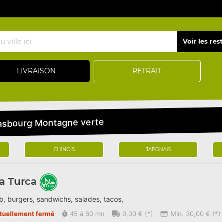
LIVRAISON
RETRAIT
trasbourg Montagne verte
CHINOIS
JAPONAIS
a Turca
, burgers, sandwichs, salades, tacos,
tuellement fermé
45 à 60 mn
0,00 € (*)
Min. 30,00 € (*)