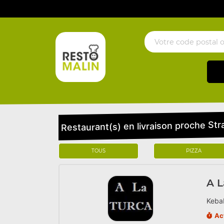
Restaurant(s) en livraison proche S
TOUS
PIZZA
A L
Kebab
Ac