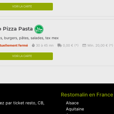
VOIR LA CARTE
o Pizza Pasta
s, burgers, pâtes, salades, tex mex
tuellement fermé
30 à 45 mn
0,00 € (*)
Min. 20,00 € (*)
VOIR LA CARTE
Restomalin en France
ez par ticket resto, CB,
Alsace
Aquitaine