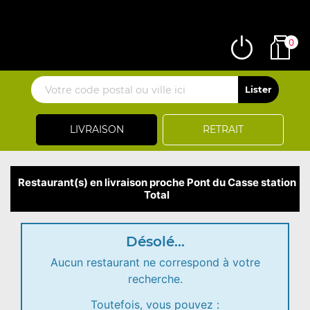
0
LIVRAISON
RETRAIT
Restaurant(s) en livraison proche Pont du Casse station
Total
Désolé...
Aucun restaurant ne correspond à votre
recherche.
Toutefois, vous pouvez :