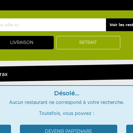
LIVRAISON
RETRAIT
rax
Désolé...
Aucun restaurant ne correspond à votre recherche.
Toutefois, vous pouvez :
DEVENIR PARTENAIRE