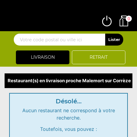
0
LIVRAISON
RETRAIT
Restaurant(s) en livraison proche Malemort sur Corrèze
Désolé...
Aucun restaurant ne correspond à votre
recherche.
Toutefois, vous pouvez :