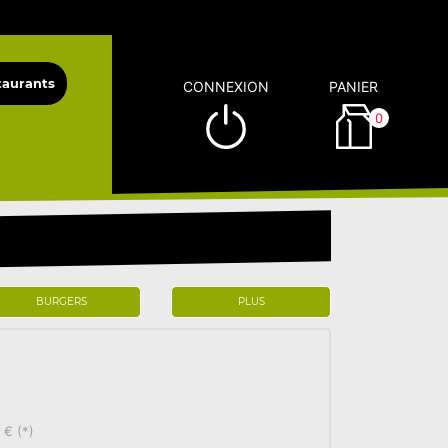
CONNEXION
PANIER
0
BURGERS
PLUS
 € (*)