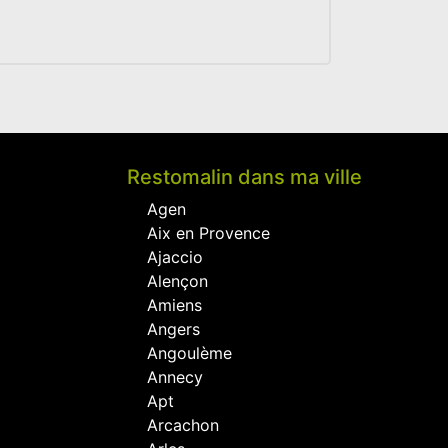
Restomalin dans ma ville
Agen
Aix en Provence
Ajaccio
Alençon
Amiens
Angers
Angoulème
Annecy
Apt
Arcachon