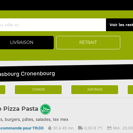
LIVRAISON
RETRAIT
trasbourg Cronenbourg
CHINOIS
JAPONAIS
o Pizza Pasta
s, burgers, pâtes, salades, tex mex
écommande pour 11h30
30 à 45 mn
0,00 € (*)
Min. 20,00