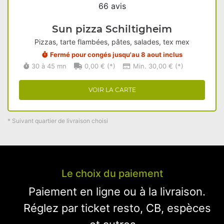
66 avis
Sun pizza Schiltigheim
Pizzas, tarte flambées, pâtes, salades, tex mex
Fermé pour congés jusqu'au 8 aout inclus
30 à 45 mn
0,00 € (*)
Min. 30,00 € (*)
VOIR LA CARTE
* Suivant quartier de livraison choisi
Le choix du paiement
Paiement en ligne ou à la livraison.
Réglez par ticket resto, CB, espèces