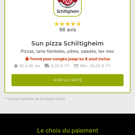
66 avis
Sun pizza Schiltigheim
Pizzas, tarte flambées, pâtes, salades, tex mex
Fermé pour congés jusqu'au 8 aout inclus
30 à 45 mn
0,00 € (*)
Min. 30,00 € (*)
VOIR LA CARTE
* Suivant quartier de livraison choisi
Le choix du paiement