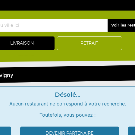
LIVRAISON
RETRAIT
vigny
Désolé...
Aucun restaurant ne correspond à votre recherche.
Toutefois, vous pouvez :
DEVENIR PARTENAIRE