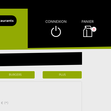
CONNEXION
PANIER
0
BURGERS
PLUS
 € (*)