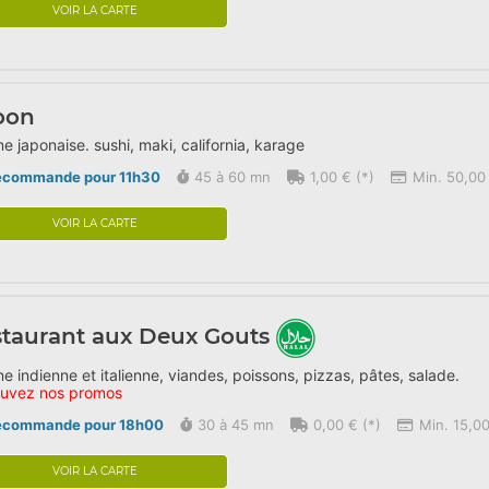
VOIR LA CARTE
oon
ne japonaise. sushi, maki, california, karage
écommande pour 11h30
45 à 60 mn
1,00 € (*)
Min. 50,00 
VOIR LA CARTE
taurant aux Deux Gouts
ne indienne et italienne, viandes, poissons, pizzas, pâtes, salade.
ouvez nos promos
écommande pour 18h00
30 à 45 mn
0,00 € (*)
Min. 15,00
VOIR LA CARTE