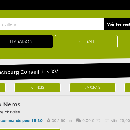
LIVRAISON
RETRAIT
rasbourg Conseil des XV
CHINOIS
JAPONAIS
o Nems
ne chinoise
écommande pour 11h30
30 à 60 mn
0,00 € (*)
Min. 25,00