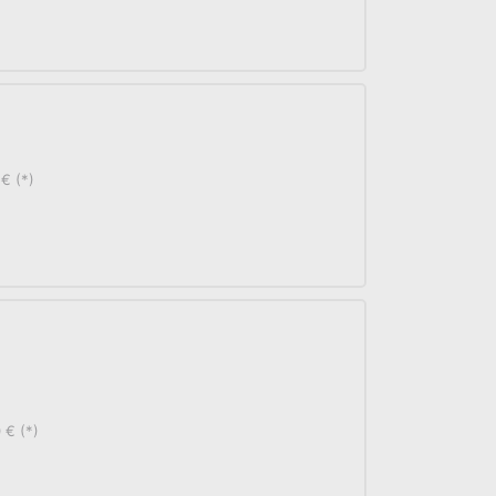
€ (*)
 € (*)