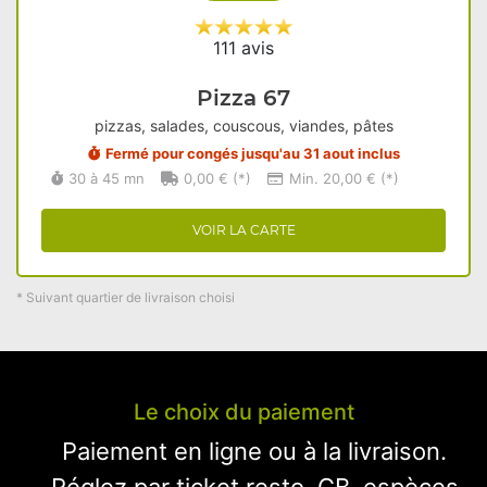
111 avis
Pizza 67
pizzas, salades, couscous, viandes, pâtes
Fermé pour congés jusqu'au 31 aout inclus
30 à 45 mn
0,00 € (*)
Min. 20,00 € (*)
VOIR LA CARTE
* Suivant quartier de livraison choisi
Le choix du paiement
Paiement en ligne ou à la livraison.