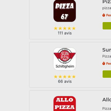
Piz
pizza
Fe
111 avis
Sun
Pizza
Fe
66 avis
All
Pizza