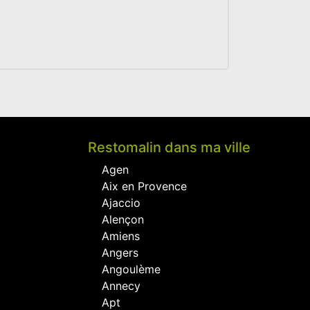
)
Restomalin dans ma ville
Agen
Aix en Provence
Ajaccio
Alençon
Amiens
Angers
Angoulème
Annecy
Apt