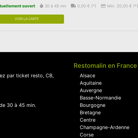
tuellement ouvert
30 à 45 mn
0,00 € (*)
Min. 20,00 € (*
VOIR LA CARTE
Restomalin en France
ez par ticket resto, CB,
Alsace
Aquitaine
Auvergne
Basse-Normandie
 de 30 à 45 min.
Bourgogne
Bretagne
Centre
Champagne-Ardenne
Corse