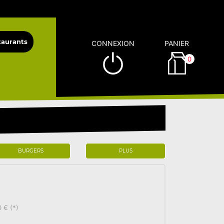
CONNEXION
PANIER
0
BURGERS
PLUS
 € (*)