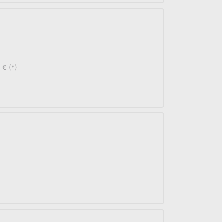
 € (*)