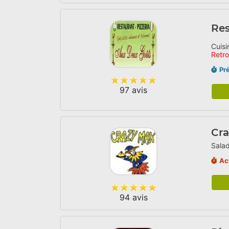
Res
Cuisi
Retr
Pr
97 avis
Cr
Salad
Ac
94 avis