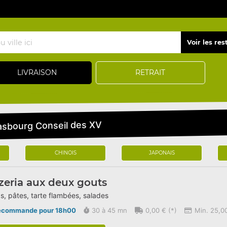
LIVRAISON
RETRAIT
rasbourg Conseil des XV
CHINOIS
JAPONAIS
zeria aux deux gouts
s, pâtes, tarte flambées, salades
écommande pour 18h00
30 à 45 mn
0,00 € (*)
Min. 25,00