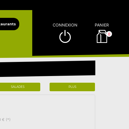
CONNEXION
PANIER
0
SALADES
PLUS
 € (*)