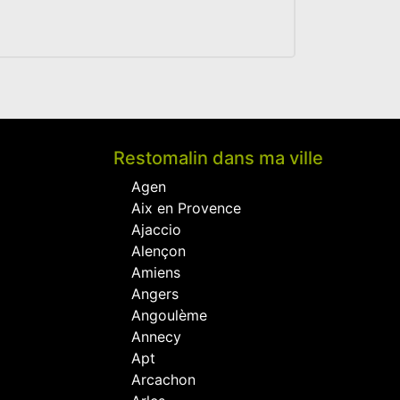
Restomalin dans ma ville
Agen
Aix en Provence
Ajaccio
Alençon
Amiens
Angers
Angoulème
Annecy
Apt
Arcachon