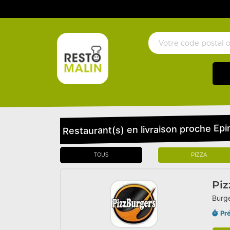
Restaurant(s) en livraison proche Epi
TOUS
PIZZA
Piz
Burge
Pr