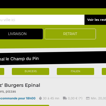
LIVRAISON
RETRAIT
nal le Champ du Pin
BURGERS
ITALIEN
z' Burgers Epinal
rs, pizzas
écommande pour 18h00
30 à 45 mn
0,00 € (*)
Min. 20,00