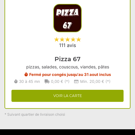
111 avis
Pizza 67
pizzas, salades, couscous, viandes, pâtes
Fermé pour congés jusqu'au 31 aout inclus
30 à 45 mn
0,00 € (*)
Min. 20,00 € (*)
VOIR LA CARTE
* Suivant quartier de livraison choisi