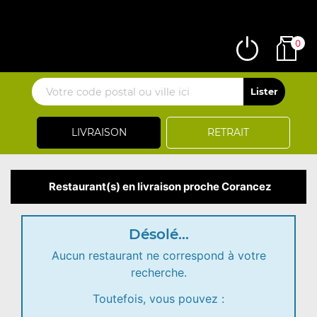
0
LIVRAISON
RETRAIT
Restaurant(s) en livraison proche Corancez
Désolé...
Aucun restaurant ne correspond à votre
recherche.
Toutefois, vous pouvez :