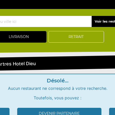
LIVRAISON
RETRAIT
rtres Hotel Dieu
Désolé...
Aucun restaurant ne correspond à votre recherche.
Toutefois, vous pouvez :
DEVENIR PARTENAIRE